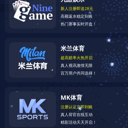
迈阿密国际与夏
在最近的一场激烈比
控球率等方面的表现
的表现；接着，将重
最后，通过整体数据