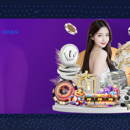
App
关于我们
体育报道
体育盛事
门体育项目。
容实时更新
。