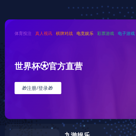
qy球友会
带您畅享全球
专业平台，数据精准，
高清直播
覆盖热
聚焦足球、篮球、电竞等赛事，
每日内
极速访问
下载APP