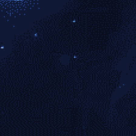
上一篇：
上一篇:很抱歉没有了
延伸阅读
1.
媒体人批评近五年CBA总决赛缺乏悬念与故
2026-06-20
2.
东契奇恢复进展显著已开始跑步训练对抗训
2026-07-07