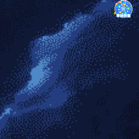
遏制了对方攻击。同
洛特只有6次。这一结果
于夏洛特来说，他们似
显差距。稳定而高效的
的重要原因之一。
足球是一项团队运动，
重要指标中，迈阿密国
势与能力。
板并提升整体水平，相