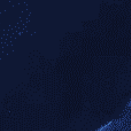
球率明显领先于夏洛
减少对方反击的机会，
选择延缓比赛节奏，以
扑机会。相较之下，夏
凭借良好的控球和跑
率直接影响到双方运动
国际全场共有18次抢