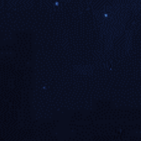
3.
许利民合同到期愿听从领导安排无论去哪里
2026-06-21
4.
世界杯18决赛最佳阵容揭晓梅西哈兰德领衔
2026-07-26
5.
阿里纳斯回忆科比凌晨三点苦练赛前状态依
2026-07-02
6.
康利谈马刺逆袭胜利我们必须在主场展现强
2026-06-18
7.
尼克杨直言艾维挑战库里将面临严重后果因
2026-05-28
8.
哈登失误频频里夫斯状态低迷大合同梦幻灭
2026-06-26