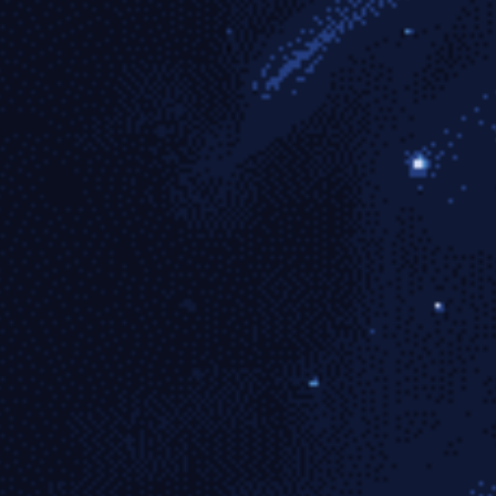
断，而夏洛特仅有10
时，相比于被动挨打
而且，在解围次数上，
表明，当面对威胁时
乎缺少必要的应变能
因此，通过观察防守
防守是任何成功球队
4、综合数
从上述各项数据来看
但具体到每个环节的
际无疑占据优势，不
综合考虑这些因素，