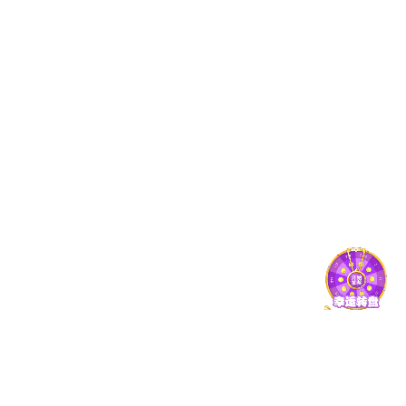
力强大的队伍，但近年来在联赛和杯赛中的成绩波动
较大。而反观曼城，他们保持着一种相对平稳的发展
态势，不断刷新着自己的夺冠记录。这种差距使得两
队之间的位置发生了根本性的变化。
此外，从球迷和媒体关注度来看，过去几年中，无论
是比赛热度还是市场价值，都显示出曼城正在吸引更
多注意力，而切尔西则面临一定程度的挑战。这种动
态也促使两队之间的竞争更加激烈，也让双方都认识
到自身需继续努力以保持竞争力。
3、对英超整体格局的影响
曼城夺冠次数超过切尔西，这一事件无疑会对整个英
超联赛产生深远影响。一方面，它意味着新的团队结
构正在形成，其中一些传统豪门可能需要重新审视自