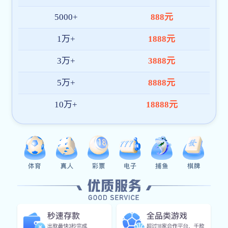
较、对英超整体格局的影响以及未来展望。通过分析
这些方面，我们可以更深入地理解曼城所取得成就的
重要性及其背后的意义。
1、曼城的崛起历程
曼城足球俱乐部成立于1880年，经过多年的发展，他
们逐渐成为英格兰足坛的一支重要力量。然而，在进
入21世纪之前，曼城并未能频繁地捧起奖杯。直到
2008年阿布扎比财团收购后，俱乐部开始了迅速的发
展和投资，使得球队阵容实力大幅提升。
自那时起，曼城便开始在英超中崭露头角。尤其是在
教练佩 Guardiola 的带领下，球队战术体系不断完
善，球员之间配合日趋默契。他们不仅在国内赛事中
屡屡获胜，也积极参与欧洲赛场，与世界顶级球队抗