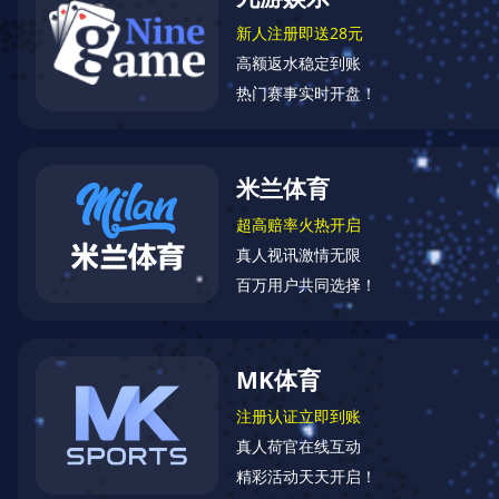
2026世界杯
2026年世界杯即将
票销售一直备受关注。
议。这一举动不仅让
的背景及其可能带来