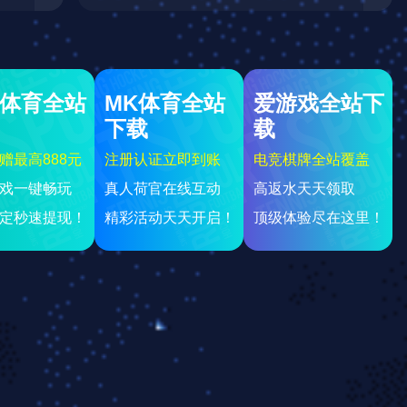
事组织方在制定门票价格
界杯，这种需求往往会
性的一种认知。
体育赛事的观众数量受
提高门票价格似乎成为
致成本增加，从而促使
的高度。
不少球迷表示失望和不