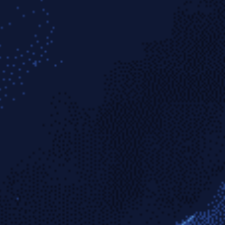
始质疑组织方是否过于
们指出，对于愿意支付
的观点也引发了更多争
出，此次涨价或许会加
对传统上的“全民参与”
，即向高端化和精细化
升品牌价值和用户体验
他相关增值服务。