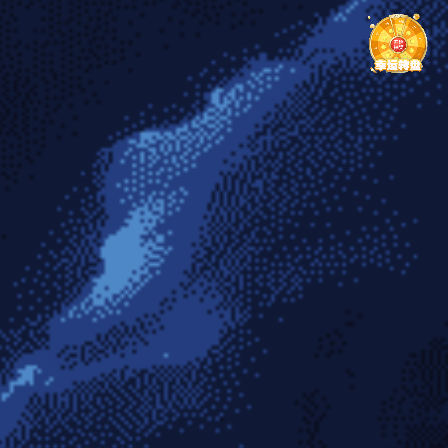
对消费者行为进行深入
。而这次涨价便是依托
观众特别是年轻人的参
关注如何平衡利润与社
使命。然而，要实现这
以设立不同档次和类型
鼓励更多人参与到这一
，也是一项很好的补充