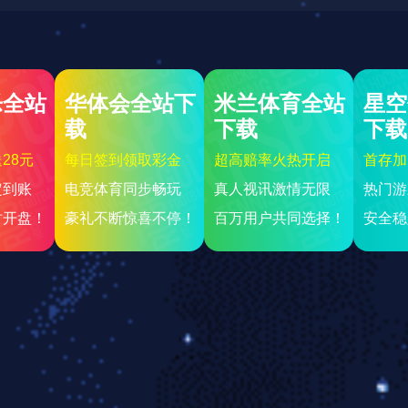
入的视角。
格上涨的原因
杯前排一类票价格上涨1500美元的原因时，我们首先需要了解赛
先是市场需求。在足球热情高涨之际，尤其是世界级赛事，如世
望通过提高售价来最大化收益，同时也反映出对于前排座位稀缺
复苏也是不可忽视的重要因素。近几年来，由于疫情影响，许多
改善，人们对现场观赛的渴望逐渐上升。因此，在这种情况下，
趋势的做法。
环境变化对票价产生影响。通货膨胀、汇率波动等因素都可能导
。这些因素综合作用，使得新的前排一类票价格提升至一个全新
应与舆论风波
价措施，各地球迷纷纷表达自己的看法和感受。在社交媒体上，