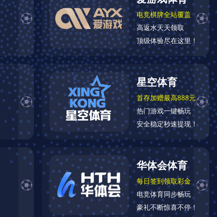
00美元引发热议
盛事之一，世界杯的门
美元的消息引发了广泛热
多个角度分析这一事件
来展望等方面，力求为