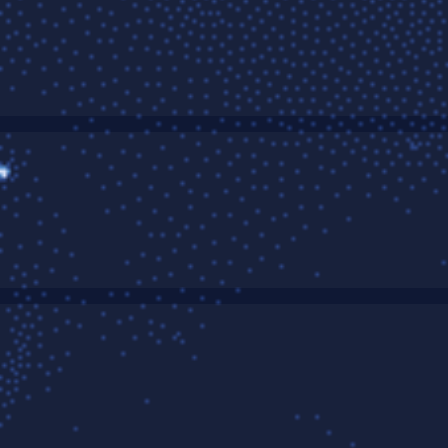
门票新推出前排一类票价格上涨15
2026-05-30 20:00
62 次阅读
首页
/
体育报道
在美国、加拿大和墨西哥三国联合举办，作为全球最受瞩目的体育
最近，关于2026年世界杯新推出的前排一类票价格上涨1500
球迷们感到意外，也引发了对门票定价合理性的讨论。本文将从
的影响，包括门票价格上涨的原因、球迷反应、市场趋势以及未