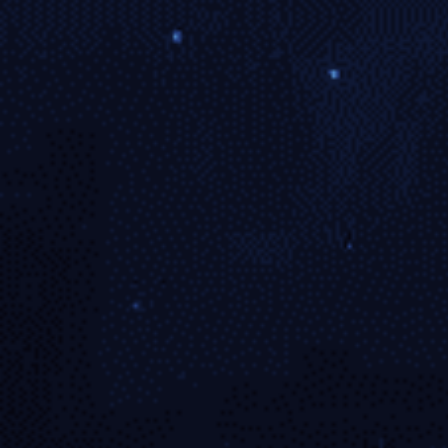
3.
夏窗值得关注的球员分析马扎迪奥曼德穆尼
2026-07-30
4.
2026世界杯门票新推出前排一类票价格上涨
2026-05-30
5.
波蒂斯谈季后赛挑战文班福克斯米奇共同面
2026-07-20
6.
哈登失误频频里夫斯状态低迷大合同梦幻灭
2026-06-26
7.
米切尔独木难支全场最高31分难救球队陷入
2026-06-29
8.
巴黎为员工提供免费交通和球票鼓励观看欧
2026-06-23